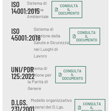
ISO
Sistema di
CONSULTA
14001:2015
Gestione
IL
DOCUMENTO
Ambientale
Sistema di
ISO
CONSULTA
Gestione della
45001:2018
IL
DOCUMENTO
Salute e Sicurezza
nei Luoghi di
Lavoro
UNI/PDR
Sistema di
CONSULTA
125:2022
Gestione per
IL
DOCUMENTO
la Parità di
Genere
Modello organizzativo
D.LGS.
CONSULTA
ai sensi del D.Lgs.
231/2001
IL