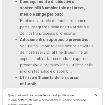
Conseguimento di obiettivi di
sostenibilità ambientale nel breve,
medio e lungo periodo:
Poniamo la tutela dell’ambiente come
parte integrante della nostra attività e
del nostro processo di crescita.
Adozione di un approccio preventivo:
Valutiamo l’impatto delle nostre attività e
dei nostri servizi, al fine di gestirne gli
aspetti ambientali secondo un approccio
preventivo e promuoviamo l’utilizzo delle
migliori tecnologie disponibili.
Utilizzo efficiente delle risorse
naturali:
Promuoviamo l’uso efficiente delle risorse
✕
Questo sito utilizza cookie tecnici e di profilazione.
naturali, con particolare attenzione alla
Puoi accettare, rifiutare o personalizzare i cookie premendo i
gestione razionale delle risorse idriche ed
pulsanti desiderati.