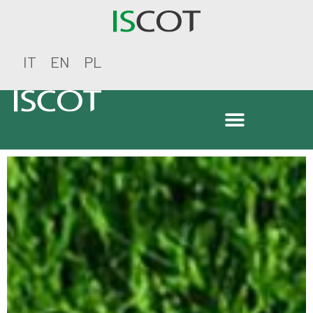
IT
EN
PL