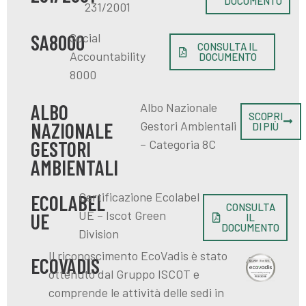
DOCUMENTO
231/2001
Social
SA8000
CONSULTA IL
Accountability
DOCUMENTO
8000
Albo Nazionale
ALBO
SCOPRI
Gestori Ambientali
NAZIONALE
DI PIÙ
– Categoria 8C
GESTORI
AMBIENTALI
Certificazione Ecolabel
ECOLABEL
CONSULTA
UE – Iscot Green
UE
IL
DOCUMENTO
Division
Il riconoscimento EcoVadis è stato
ECOVADIS
ottenuto dal Gruppo ISCOT e
comprende le attività delle sedi in