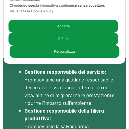
energetiche.
Chiudendo questa informativa continuerai senza accettare.
Visualizza la Cookie Policy
Centralità di tecnologie innovative:
Investiamo in ricerca, sviluppo e
Accetta
innovazione, al fine di sviluppare
processi, prodotti e servizi a sempre
Rifiuta
minore impatto ambientale.
Personalizza
Gestione responsabile del servizio:
Promuoviamo una gestione responsabile
dei nostri servizi lungo l’intero ciclo di
vita, al fine di migliorarne le prestazioni e
ridurne l’impatto sull’ambiente.
Gestione responsabile della filiera
produttiva:
Promuoviamo la salvaguardia