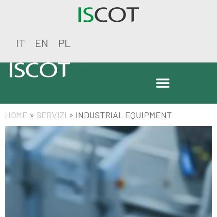
IT
EN
PL
HOME
»
SERVIZI
»
INDUSTRIAL EQUIPMENT