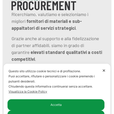
PROCUREMENT
Ricerchiamo, valutiamo e selezioniamo i
migliori
fornitori di materiali e sub-
appaltatori di servizi strategici
.
Grazie anche al supporto e alla fidelizzazione
di partner affidabili, siamo in grado di
garantire
elevati standard qualitativi a costi
competitivi
.
Assumiamo la responsabilità gestionale di tutti
✕
Questo sito utilizza cookie tecnici e di profilazione.
gli aspetti contrattuali e di sourcing dei
Puoi accettare, rifiutare o personalizzare i cookie premendo i
pulsanti desiderati.
fabbisogni necessari.
Chiudendo questa informativa continuerai senza accettare.
Visualizza la Cookie Policy
Controlliamo e monitoriamo il processo di
fornitura, con garanzia per il committente di
Accetta
rispetto delle deadline di delivery e piena