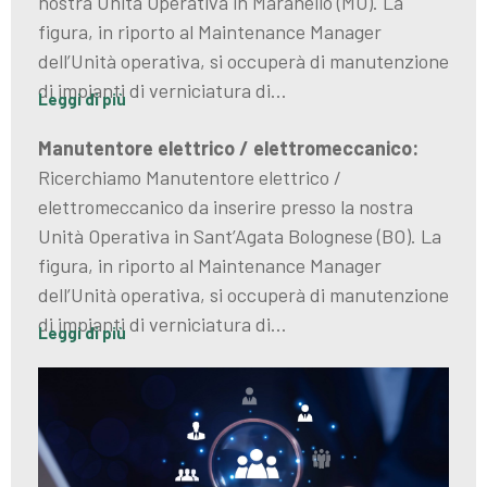
nostra Unità Operativa in Maranello (MO). La
figura, in riporto al Maintenance Manager
dell’Unità operativa, si occuperà di manutenzione
di impianti di verniciatura di…
Leggi di più
Manutentore elettrico / elettromeccanico:
Ricerchiamo Manutentore elettrico /
elettromeccanico da inserire presso la nostra
Unità Operativa in Sant’Agata Bolognese (BO). La
figura, in riporto al Maintenance Manager
dell’Unità operativa, si occuperà di manutenzione
di impianti di verniciatura di…
Leggi di più