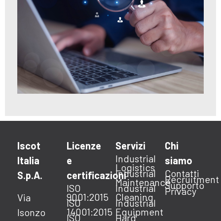
Iscot
Licenze
Servizi
Chi
Industrial
Italia
e
siamo
Logistics
Industrial
Contatti
S.p.A.
certificazioni
Recruitment
Maintenance
Supporto
ISO
Industrial
Privacy
9001:2015
Cleaning
Via
ISO
Industrial
14001:2015
Equipment
Isonzo
ISO
Hard