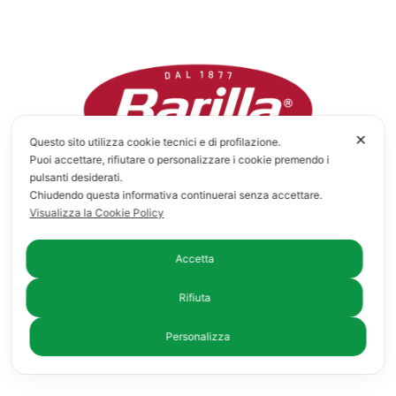
✕
Questo sito utilizza cookie tecnici e di profilazione.
Puoi accettare, rifiutare o personalizzare i cookie premendo i
pulsanti desiderati.
Chiudendo questa informativa continuerai senza accettare.
Visualizza la Cookie Policy
Accetta
Rifiuta
Personalizza