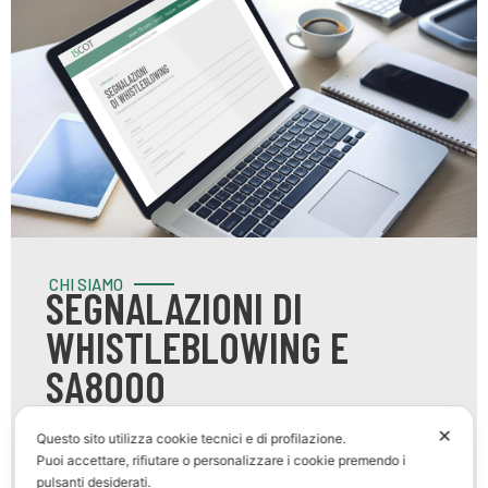
CHI SIAMO
SEGNALAZIONI DI
WHISTLEBLOWING E
SA8000
In osservanza di quanto previsto dal
D.Lgs.
✕
Questo sito utilizza cookie tecnici e di profilazione.
24/2023
, dal Modello di organizzazione e
Puoi accettare, rifiutare o personalizzare i cookie premendo i
controllo
ex D.Lgs. n. 231
del 2001, e dallo
pulsanti desiderati.